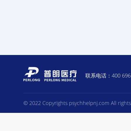
联系电话：400 696 
© 2022 Copyrights psychhelpnj.com All rights