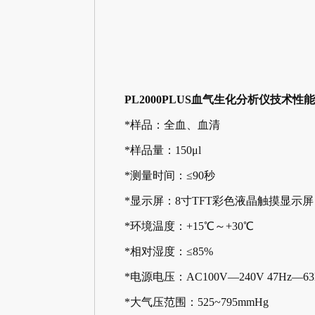
PL2000PLUS血气生化分析仪技术性
*样品：全血、血清
*样品量：150μl
*测量时间：≤90秒
*显示屏：8寸TFT彩色液晶触摸显示屏
*环境温度：+15℃～+30℃
*相对湿度：≤85%
*电源电压：AC100V—240V 47Hz—63
*大气压范围：525~795mmHg